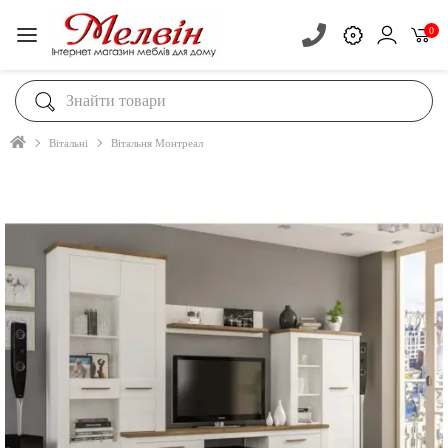
0
Вiтальнi
Вітальня Монтреал