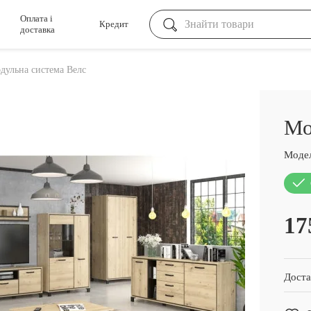
Оплата і
Кредит
доставка
дульна система Велс
Мо
Модел
17
Доста