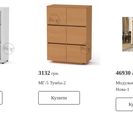
3132
46930
грн.
г
МГ-5 Тумба-2
Модульн
Нова-1
Купити
К