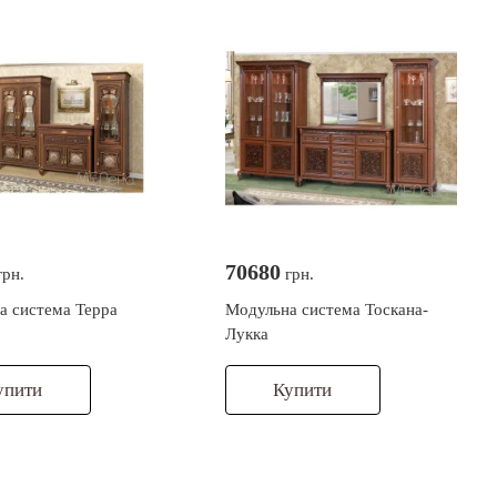
70680
рн.
грн.
а система Терра
Модульна система Тоскана-
Лукка
упити
Купити