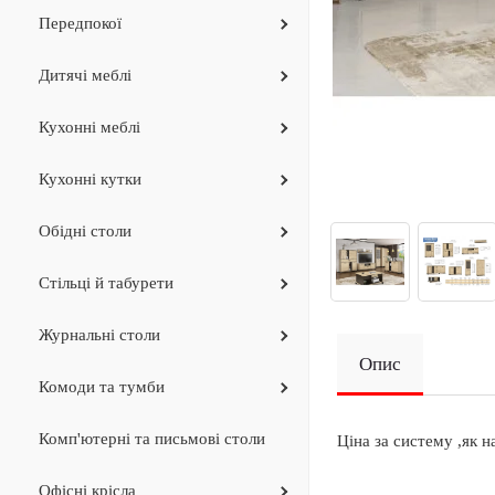
Передпокої
Дитячi меблi
Кухонні меблі
Кухоннi кутки
Обідні столи
Стільці й табурети
Журнальнi столи
Опис
Комоди та тумби
Комп'ютерні та письмові столи
Ціна за систему ,як 
Офiснi крiсла