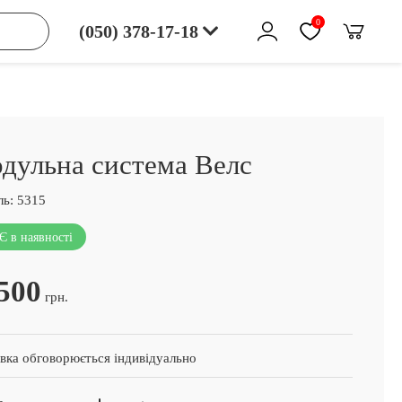
0
(050) 378-17-18
дульна система Велс
ь:
5315
Є в наявності
500
грн.
вка обговорюється індивідуально