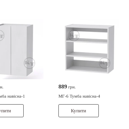
889
н.
грн.
ба навісна-1
МГ-6 Тумба навісна-4
упити
Купити