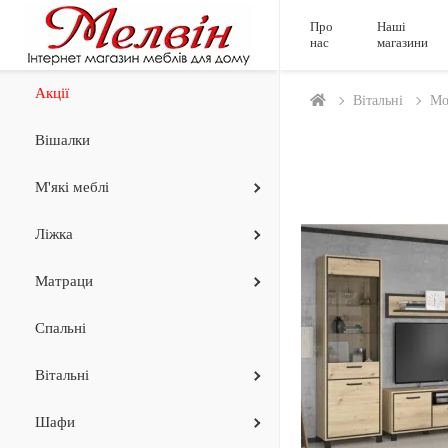
Про
Наші
нас
магазини
Акції
Вiтальнi
Мо
Вішалки
М'які меблі
Ліжка
Матраци
Спальні
Вiтальнi
Шафи