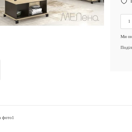
Ми он
Поділ
на фото1