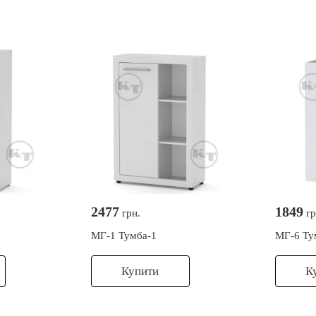
2477
1849
грн.
гр
МГ-1 Тумба-1
МГ-6 Тум
Купити
К