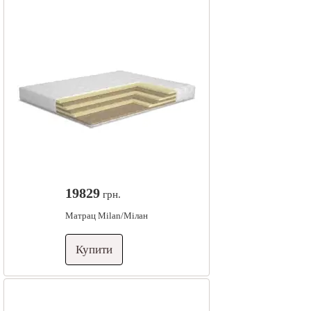
19829
грн.
Матрац Milan/Мілан
Купити