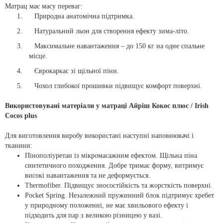
Матрац має масу переваг:
1.
Природна анатомічна підтримка.
2.
Натуральний льон для створення ефекту зима-літо.
3.
Максимальне навантаження – до 150 кг на одне спальне
місце.
4.
Єврокаркас зі щільної піни.
5.
Чохол глибокої прошивки підвищує комфорт поверхні.
Використовувані матеріали у матраці Айріш Кокос плюс / Irish
Cocos plus
Для виготовлення виробу використані наступні наповнювачі і
тканини:
Пінополіуретан із мікромасажним ефектом.
Щільна піна
синтетичного походження.
Добре тримає форму, витримує
високі навантаження та не деформується.
Thermofiber.
Підвищує зносостійкість та жорсткість поверхні.
Pocket Spring.
Незалежний пружинний блок підтримує хребет
у природному положенні, не має хвильового ефекту і
підходить для пар з великою різницею у вазі.