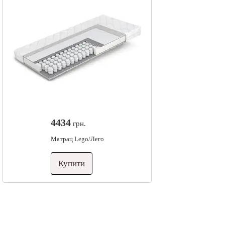
4434
грн.
Матрац Lego/Лего
Купити