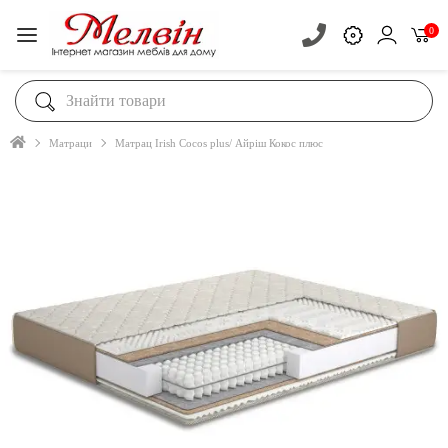
0
Матраци
Матрац Irish Cocos plus/ Айріш Кокос плюс