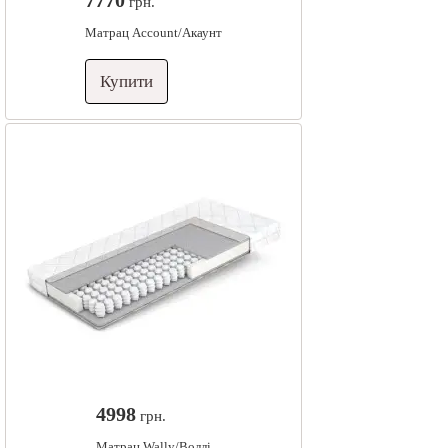
7770
грн.
Матрац Account/Акаунт
Купити
4998
грн.
Матрац Wally/Воллі