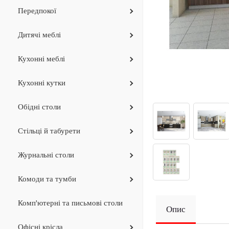
Передпокої
Дитячi меблi
Кухонні меблі
Кухоннi кутки
Обідні столи
Стільці й табурети
Журнальнi столи
Комоди та тумби
Комп'ютерні та письмові столи
Опис
Офiснi крiсла