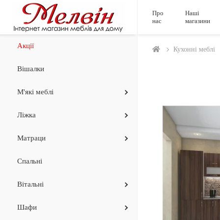
Про
Наші
нас
магазини
Акції
Кухонні меблі
Вішалки
М'які меблі
Ліжка
Матраци
Спальні
Вiтальнi
Шафи