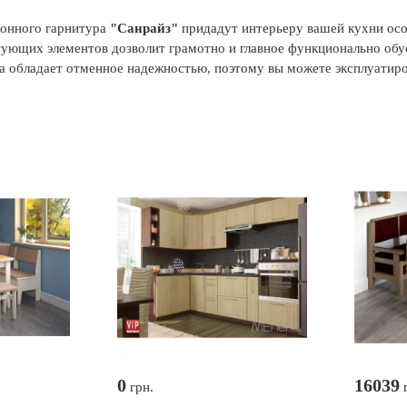
онного гарнитура
"Санрайз"
придадут интерьеру вашей кухни осо
ующих элементов дозволит грамотно и главное функционально обу
бладает отменное надежностью, поэтому вы можете эксплуатиров
0
16039
грн.
г