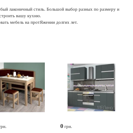
бый лаконичный стиль. Большой выбор разных по размеру и
строить вашу кухню.
ать мебель на протЯжении долгих лет.
0
рн.
грн.