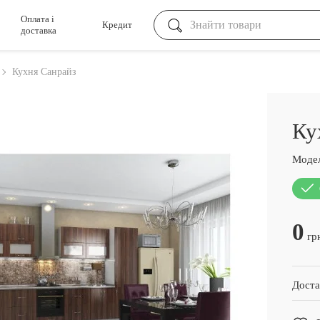
Оплата і
Кредит
доставка
Кухня Санрайз
Ку
Модел
0
гр
Доста