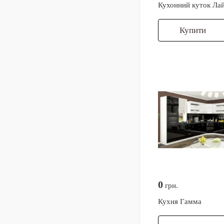
Кухонний куток Лай
Купити
0
грн.
Кухня Гамма