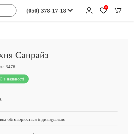
0
(050) 378-17-18
хня Санрайз
ь:
3476
Є в наявності
н.
вка обговорюється індивідуально