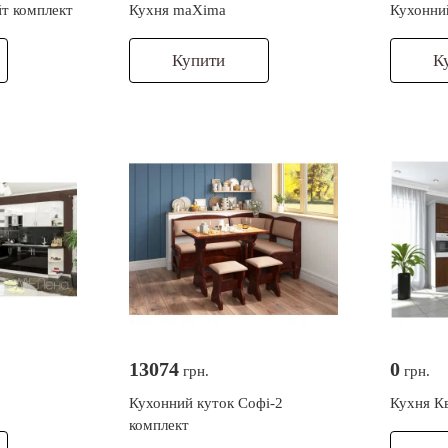
т комплект
Кухня maXima
Кухонни
Купити
К
13074
0
грн.
грн.
Кухонний куток Софі-2
Кухня К
комплект