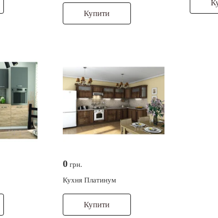
К
Купити
0
грн.
Кухня Платинум
Купити