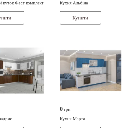
й куток Фест комплект
Кухня Альбіна
упити
Купити
0
грн.
вадрис
Кухня Марта