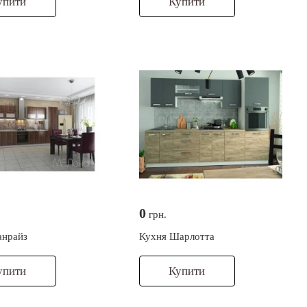
упити
Купити
0
грн.
анрайз
Кухня Шарлотта
упити
Купити