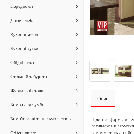
Передпокої
Дитячi меблi
Кухонні меблі
Кухоннi кутки
Обідні столи
Стільці й табурети
Журнальнi столи
Опис
Комоди та тумби
Комп'ютерні та письмові столи
Простые формы и четк
логическое и гармон
самому стать дизайн
Офiснi крiсла