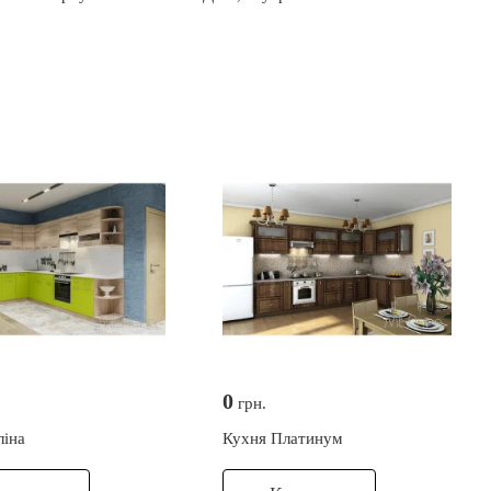
0
грн.
ліна
Кухня Платинум