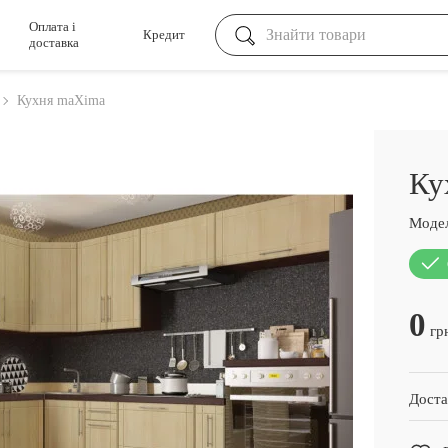
Оплата і
Кредит
доставка
Кухня maXima
Ку
Модел
0
гр
Доста