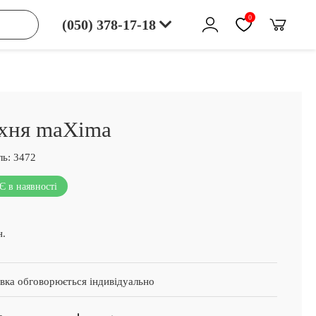
0
(050) 378-17-18
хня maXima
ь:
3472
Є в наявності
н.
вка обговорюється індивідуально