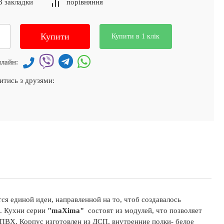
В закладки
порівняння
Купити
Купити в 1 клік
лайн:
итись з друзями:
я единой идеи, направленной на то, чтоб создавалось
. Кухни серии
"maXima"
состоят из модулей, что позволяет
ПВХ. Корпус изготовлен из ДСП, внутренние полки- белое