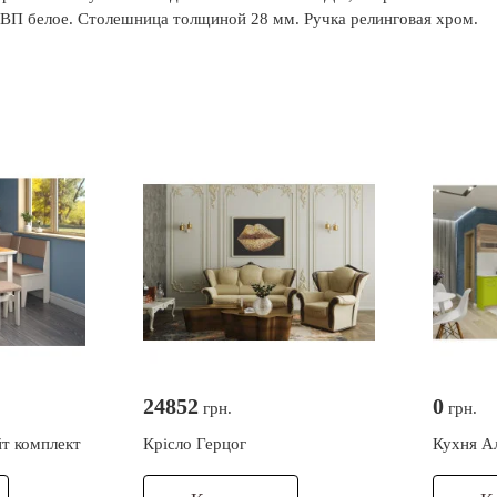
ДВП белое. Столешница толщиной 28 мм. Ручка релинговая хром.
24852
0
грн.
грн.
т комплект
Крісло Герцог
Кухня А