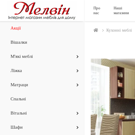
Про
Наші
нас
магазини
Акції
Кухонні меблі
Вішалки
М'які меблі
Ліжка
Матраци
Спальні
Вiтальнi
Шафи