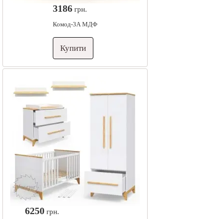
3186
грн.
Комод-3А МДФ
Купити
6250
грн.