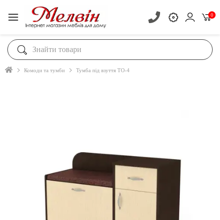
0
Комоди та тумби
Тумба під взуття ТО-4