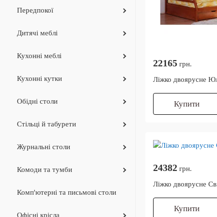
Передпокої
Дитячi меблi
Кухонні меблі
22165
грн.
Кухоннi кутки
Ліжко двоярусне Ю
Обідні столи
Купити
Стільці й табурети
Журнальнi столи
24382
грн.
Комоди та тумби
Ліжко двоярусне Св
Комп'ютерні та письмові столи
Купити
Офiснi крiсла