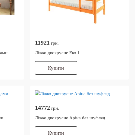
11921
грн.
дами
Ліжко двоярусне Еко 1
Купити
14772
грн.
ми
Ліжко двоярусне Аріна без шуфляд
Купити