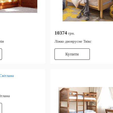
10374
грн.
лія
Ліжко двоярусне Твікс
Купити
ітлана