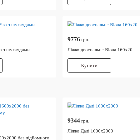
9776
грн.
а з шухлядами
Ліжко двоспальне Віола 160х20
Купити
9344
грн.
Ліжко Далі 1600х2000
00х2000 без підйомного