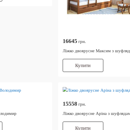
16645
грн.
Ліжко двоярусне Максим з шуфля
Купити
15558
грн.
олодимир
Ліжко двоярусне Аріна з шуфляда
Купити