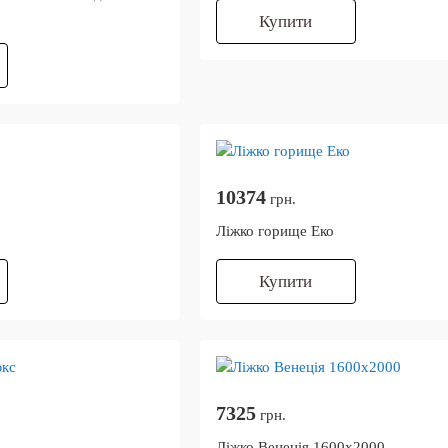
Купити
10374
грн.
Ліжко горище Еко
Купити
7325
грн.
Ліжко Венеція 1600х2000