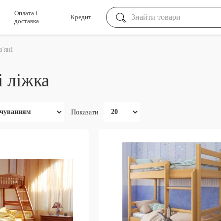
Оплата і
Кредит
доставка
в'яні
і ліжка
Показати