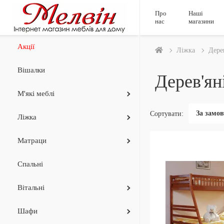
Про
Наші
нас
магазини
Акції
Ліжка
Дере
Вішалки
Дерев'ян
М'які меблі
Сортувати:
Ліжка
Матраци
Спальні
Вiтальнi
Шафи