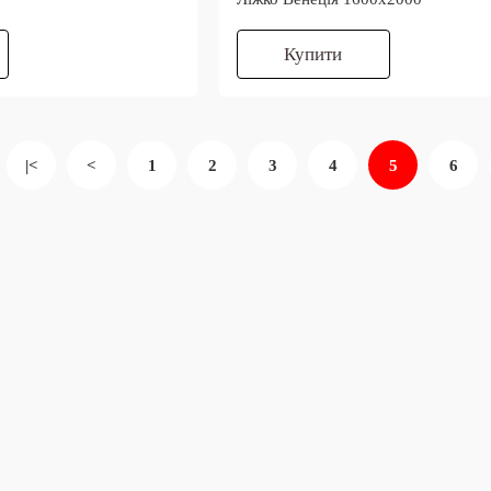
Купити
|<
<
1
2
3
4
5
6