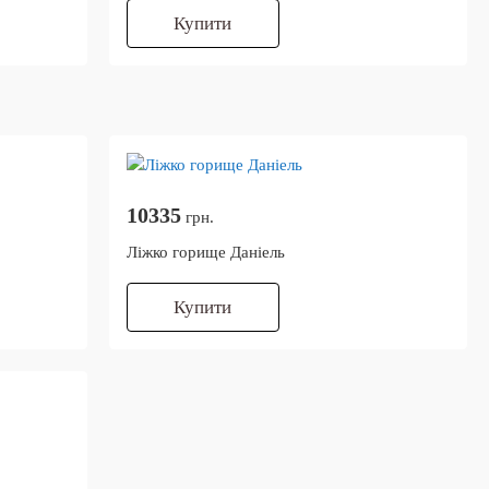
Купити
10335
грн.
Ліжко горище Даніель
Купити