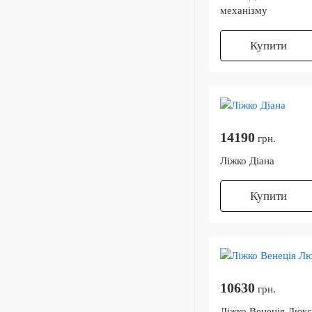
механізму
Купити
14190
грн.
Ліжко Діана
Купити
10630
грн.
Ліжко Венеція Люкс