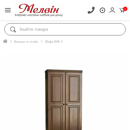
0
Комоди та тумби
Шафа ШФ-3