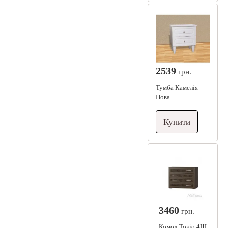
2539
грн.
Тумба Камелія
Нова
Купити
3460
грн.
Комод Токіо 4Ш